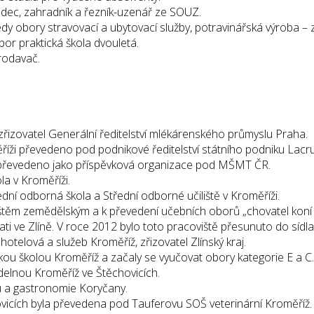
dec, zahradník a řezník-uzenář ze SOUZ.
edy obory stravovací a ubytovací služby, potravinářská výroba –
or praktická škola dvouletá.
rodavač.
 zřizovatel Generální ředitelství mlékárenského průmyslu Praha.
ěříži převedeno pod podnikové ředitelství státního podniku Lac
ži převedeno jako příspěvková organizace pod MŠMT ČR.
a v Kroměříži.
ní odborná škola a Střední odborné učiliště v Kroměříži.
štěm zemědělským a k převedení učebních oborů „chovatel koní a
i ve Zlíně. V roce 2012 bylo toto pracoviště přesunuto do sídla
otelová a služeb Kroměříž, zřizovatel Zlínský kraj.
kou školou Kroměříž a začaly se vyučovat obory kategorie E a C.
delnou Kroměříž ve Štěchovicích.
du a gastronomie Koryčany.
vicích byla převedena pod Tauferovu SOŠ veterinární Kroměříž.