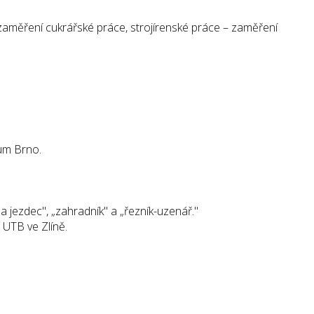
 zaměření cukrářské práce, strojírenské práce – zaměření
rum Brno.
 jezdec", „zahradník" a „řezník-uzenář."
 UTB ve Zlíně.