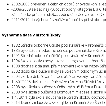
2002/2003 převedení učebních oborů chovatel koní a jez
-2008/2009 se začínají vyučovat obory kategorie E a C, t
zámečnické práce a údržba, zednické práce a dvouletý ob
2011/2012 do výchovně vzdělávací nabídky přibyl obor p
Významná data v historii školy
1982 Střední odborné učiliště potravinářské v Kroměříži,
1985 bylo Střední odborné učiliště potravinářské v Krom
1991 Střední odborné učiliště potravinářské v Kroměří
1994 škola dostává nový název – Integrovaná střední škol
1998 dochází k dalšímu přejmenování školy na název Střed
2002 došlo ke sloučení školy se Středním odborným učili
2004 vzniklo detašované pracoviště Univerzity Tomáše Bat
1. září 2005 došlo ke změně názvu školy na Střední škola h
2008 byla škola sloučena s Odborným učilištěm a Praktic
2009 byla škola sloučena s Domovem mládeže a školní jí
1. 1. 2011 byla škola sloučena se Střední školou obcho
2014 Domov mládeže a školní jídelna Kroměříž ve Štěcho