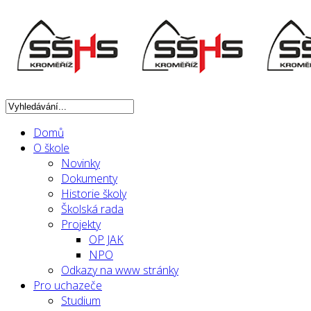
Domů
O škole
Novinky
Dokumenty
Historie školy
Školská rada
Projekty
OP JAK
NPO
Odkazy na www stránky
Pro uchazeče
Studium