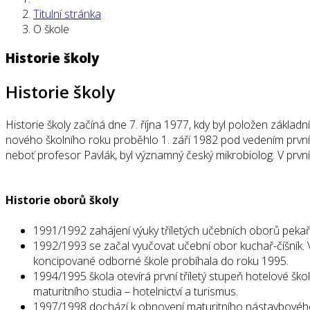
Titulní stránka
O škole
Historie školy
Historie školy
Historie školy začíná dne 7. října 1977, kdy byl položen zákl
nového školního roku proběhlo 1. září 1982 pod vedením prvního
neboť profesor Pavlák, byl významný český mikrobiolog. V prvn
Historie oborů školy
1991/1992 zahájení výuky tříletých učebních oborů pekař 
1992/1993 se začal vyučovat učební obor kuchař-číšník.
koncipované odborné škole probíhala do roku 1995.
1994/1995 škola otevírá první tříletý stupeň hotelové škol
maturitního studia – hotelnictví a turismus.
1997/1998 dochází k obnovení maturitního nástavbového