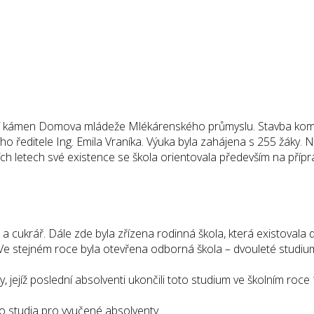
adní kámen Domova mládeže Mlékárenského průmyslu. Stavba komple
 ředitele Ing. Emila Vraníka. Výuka byla zahájena s 255 žáky. Ná
ích letech své existence se škola orientovala především na pří
a cukrář. Dále zde byla zřízena rodinná škola, která existovala 
 Ve stejném roce byla otevřena odborná škola – dvouleté studi
y, jejíž poslední absolventi ukončili toto studium ve školním roc
 studia pro vyučené absolventy.