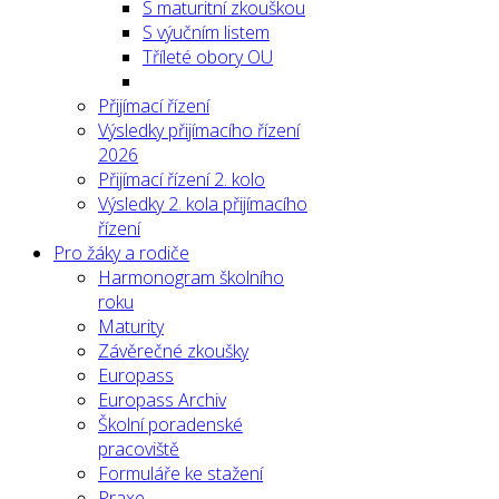
S maturitní zkouškou
S výučním listem
Tříleté obory OU
Přijímací řízení
Výsledky přijímacího řízení
2026
Přijímací řízení 2. kolo
Výsledky 2. kola přijímacího
řízení
Pro žáky a rodiče
Harmonogram školního
roku
Maturity
Závěrečné zkoušky
Europass
Europass Archiv
Školní poradenské
pracoviště
Formuláře ke stažení
Praxe