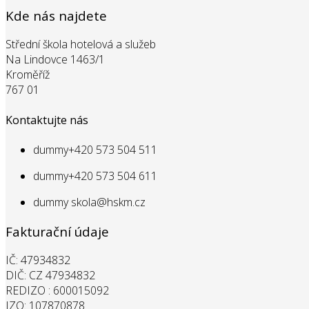
Kde nás najdete
Střední škola hotelová a služeb
Na Lindovce 1463/1
Kroměříž
767 01
Kontaktujte nás
dummy
+420 573 504 511
dummy
+420 573 504 611
dummy
skola@hskm.cz
Fakturační údaje
IČ: 47934832
DIČ: CZ 47934832
REDIZO : 600015092
IZO: 107870878