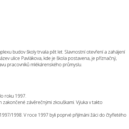
xu budov školy trvala pět let. Slavnostní otevření a zahájení
zev ulice Pavlákova, kde je škola postavena, je příznačný,
pravu pracovníků mlékárenského průmyslu.
do roku 1997.
um zakončené závěrečnými zkouškami. Výuka v takto
e 1997/1998. V roce 1997 byli poprvé přijímáni žáci do čtyřletého