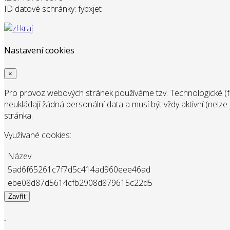
ID datové schránky: fybxjet
Nastavení cookies
×
Pro provoz webových stránek používáme tzv. Technologické (f
neukládají žádná personální data a musí být vždy aktivní (nelz
stránka.
Využívané cookies:
Název
5ad6f65261c7f7d5c414ad960eee46ad
ebe08d87d5614cfb2908d879615c22d5
Zavřít
.