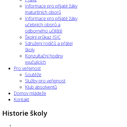
Informace pro přijaté žáky
maturitních oborů
Informace pro přijaté žáky
učebních oborů a
odborného učiliště
Školní průkaz ISIC
Sdružení rodičů a přátel
školy
Konzultační hodiny
vyučujících
Pro veřejnost
Soutěže
Služby pro veřejnost
Klub absolventů
Domov mládeže
Kontakt
Historie školy