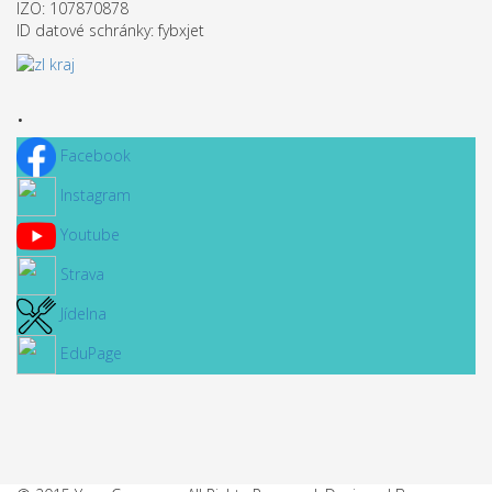
IZO: 107870878
ID datové schránky: fybxjet
.
Facebook
Instagram
Youtube
Strava
Jídelna
EduPage