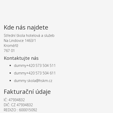
Kde nás najdete
Střední škola hotelová a služeb
Na Lindovce 1463/1
Kroměříž
767 01
Kontaktujte nás
dummy
+420 573 504 511
dummy
+420 573 504 611
dummy
skola@hskm.cz
Fakturační údaje
IČ: 47934832
DIČ: CZ 47934832
REDIZO : 600015092