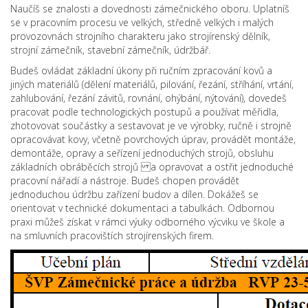
Naučíš se znalosti a dovednosti zámečnického oboru. Uplatníš
se v pracovním procesu ve velkých, středně velkých i malých
provozovnách strojního charakteru jako strojírenský dělník,
strojní zámečník, stavební zámečník, údržbář.
Budeš ovládat základní úkony při ručním zpracování kovů a
jiných materiálů (dělení materiálů, pilování, řezání, stříhání, vrtání,
zahlubování, řezání závitů, rovnání, ohýbání, nýtování), dovedeš
pracovat podle technologických postupů a používat měřidla,
zhotovovat součástky a sestavovat je ve výrobky, ručně i strojně
opracovávat kovy, včetně povrchových úprav, provádět montáže,
demontáže, opravy a seřízení jednoduchých strojů, obsluhu
základních obráběcích strojů a opravovat a ostřit jednoduché
pracovní nářadí a nástroje. Budeš chopen provádět
jednoduchou údržbu zařízení budov a dílen. Dokážeš se
orientovat v technické dokumentaci a tabulkách. Odbornou
praxi můžeš získat v rámci výuky odborného výcviku ve škole a
na smluvních pracovištích strojírenských firem.